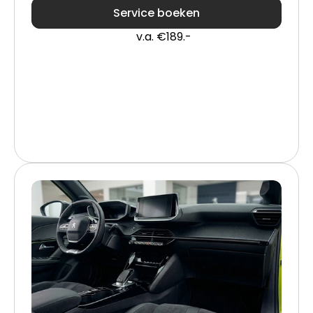
Service boeken
v.a. €189.-