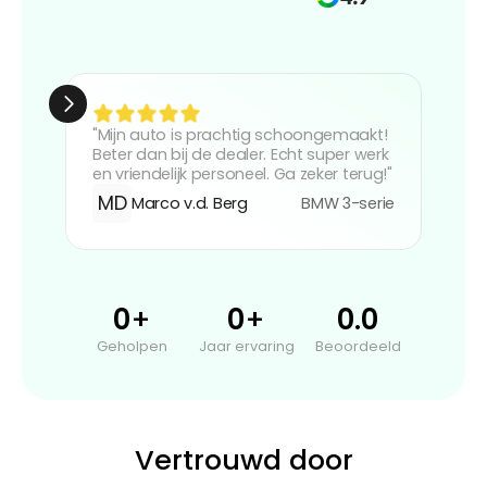
"Com
"Mijn auto is prachtig schoongemaakt! 
resul
Beter dan bij de dealer. Echt super werk 
als n
en vriendelijk personeel. Ga zeker terug!"
klaar
MD
Marco v.d. Berg
BMW 3-serie
SJ
0
0
0
0
+
+
.
Geholpen
Jaar ervaring
Beoordeeld
Vertrouwd door