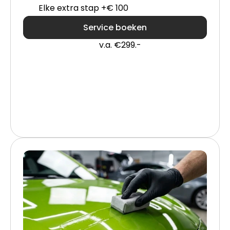
Elke extra stap +€ 100
Service boeken
v.a. €299.-