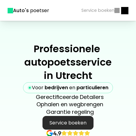
Auto's
 poetser
Service boeken
Professionele 
autopoetsservice
in Utrecht
Voor 
bedrijven
 en 
particulieren
Gerectificeerde Detailers
Ophalen en wegbrengen
Garantie regeling
Service boeken
4.9